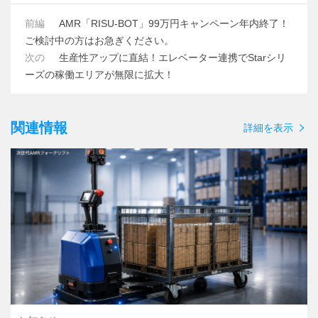
前編
AMR「RISU-BOT」99万円キャンペーン年内終了！
ご検討中の方はお急ぎください。
次の
生産性アップに直結！エレベーター連携でStarシリ
ーズの稼働エリアが無限に拡大！
関連情報
詳細を表示