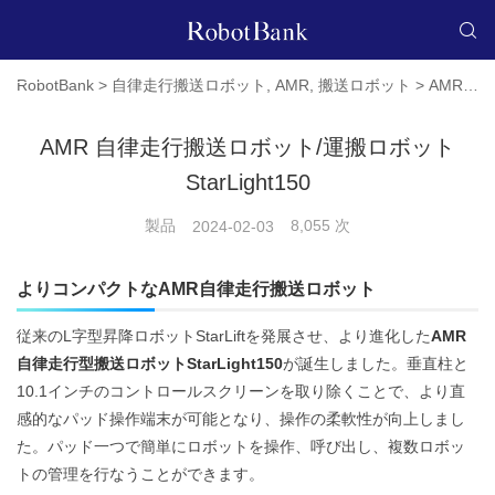
RobotBank
>
自律走行搬送ロボット
,
AMR
,
搬送ロボット
>
AMR 自律走行搬送ロボット/運搬ロボットStarLight150
AMR 自律走行搬送ロボット/運搬ロボット
StarLight150
製品
8,055 次
2024-02-03
よりコンパクトな
AMR自律走行搬送ロボット
従来のL字型昇降ロボットStarLiftを発展させ、より進化した
AMR
自律走行型搬送ロボットStarLight150
が誕生しました。垂直柱と
10.1インチのコントロールスクリーンを取り除くことで、より直
感的なパッド操作端末が可能となり、操作の柔軟性が向上しまし
た。パッド一つで簡単にロボットを操作、呼び出し、複数ロボッ
トの管理を行なうことができます。