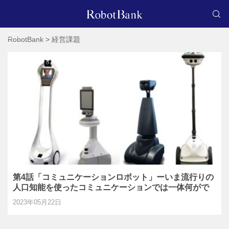
RobotBank
>
経営課題
第4話「コミュニケーションロボット」ーいま流行りの
人口知能を使ったコミュニケーションでは一体何がで
きるの？ 正しく知識を整理してAIを活用しよう！
2023年05月22日