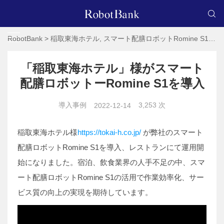
RobotBank
>
稲取東海ホテル
,
スマート配膳ロボットRomine S1
,
配
「稲取東海ホテル」様がスマート
配膳ロボットーRomine S1を導入
導入事例
3,253 次
2022-12-14
稲取東海ホテル様
https://tokai-h.co.jp/
が弊社のスマート
配膳ロボットRomine S1を導入、レストランにて運用開
始になりました。宿泊、飲食業界の人手不足の中、スマ
ート配膳ロボットRomine S1の活用で作業効率化、サー
ビス質の向上の実現を期待しています。