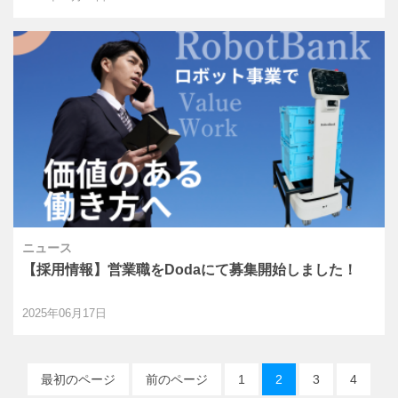
ニュース
【採用情報】営業職をDodaにて募集開始しました！
2025年06月17日
最初のページ
前のページ
1
2
3
4