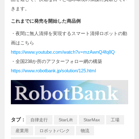
きます。
これまでに発売を開始した商品例
・夜間に無人清掃を実現するスマート清掃ロボットの動
画はこちら
https://www.youtube.com/watch?v=mzAwnQ4fq8Q
・全国238か所のアフターフォロー網の構築
https://www.robotbank.jp/solution/125.html
タブ：
自律走行
StarLift
StarMax
工場
産業用
ロボットバンク
物流