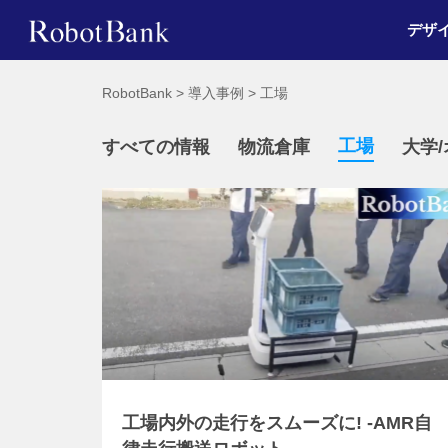
デザ
RobotBank
>
導入事例
>
工場
工場
すべての情報
物流倉庫
大学
工場内外の走行をスムーズに! -AMR自