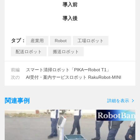
導入前
導入後
タブ：
産業用
Robot
工場ロボット
配送ロボット
搬送ロボット
前編
スマート清掃ロボット「PIKAーRobot T1」
次の
AI受付・案内サービスロボット RakuRobot-MINI
関連事例
詳細を表示