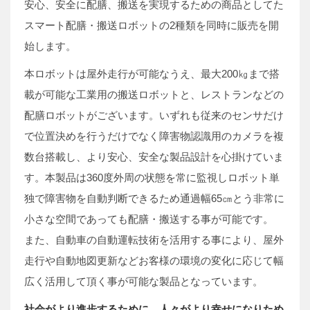
安心、安全に配膳、搬送を実現するための商品としてた
スマート配膳・搬送ロボットの2種類を同時に販売を開
始します。
本ロボットは屋外走行が可能なうえ、最大200㎏まで搭
載が可能な工業用の搬送ロボットと、レストランなどの
配膳ロボットがございます。いずれも従来のセンサだけ
で位置決めを行うだけでなく障害物認識用のカメラを複
数台搭載し、より安心、安全な製品設計を心掛けていま
す。本製品は360度外周の状態を常に監視しロボット単
独で障害物を自動判断できるため通過幅65㎝とう非常に
小さな空間であっても配膳・搬送する事が可能です。
また、自動車の自動運転技術を活用する事により、屋外
走行や自動地図更新などお客様の環境の変化に応じて幅
広く活用して頂く事が可能な製品となっています。
社会がより進歩するために、人々がより幸せになりため