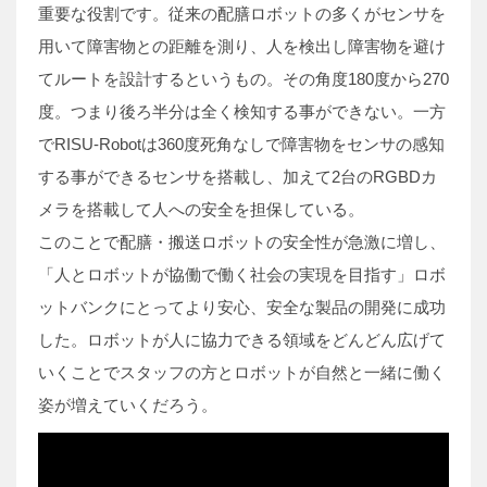
重要な役割です。従来の配膳ロボットの多くがセンサを
用いて障害物との距離を測り、人を検出し障害物を避け
てルートを設計するというもの。その角度180度から270
度。つまり後ろ半分は全く検知する事ができない。一方
でRISU-Robotは360度死角なしで障害物をセンサの感知
する事ができるセンサを搭載し、加えて2台のRGBDカ
メラを搭載して人への安全を担保している。
このことで配膳・搬送ロボットの安全性が急激に増し、
「人とロボットが協働で働く社会の実現を目指す」ロボ
ットバンクにとってより安心、安全な製品の開発に成功
した。ロボットが人に協力できる領域をどんどん広げて
いくことでスタッフの方とロボットが自然と一緒に働く
姿が増えていくだろう。